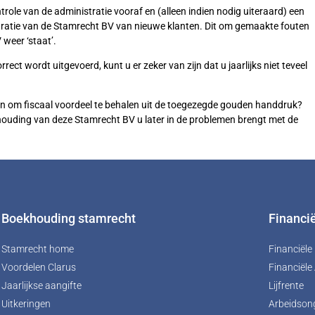
role van de administratie vooraf en (alleen indien nodig uiteraard) een
stratie van de Stamrecht BV van nieuwe klanten. Dit om gemaakte fouten
 weer ‘staat’.
rrect wordt uitgevoerd, kunt u er zeker van zijn dat u jaarlijks niet teveel
oen om fiscaal voordeel te behalen uit de toegezegde gouden handdruk?
khouding van deze Stamrecht BV u later in de problemen brengt met de
Boekhouding stamrecht
Financi
Stamrecht home
Financiël
Voordelen Clarus
Financiële
Jaarlijkse aangifte
Lijfrente
Uitkeringen
Arbeidson