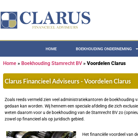
HOME
BOEKHOUDING ONDERNEMING
Home
»
Boekhouding Stamrecht BV
»
Voordelen Clarus
Clarus Financieel Adviseurs - Voordelen Clarus
Zoals reeds vermeld zien veel administratiekantoren de boekhouding v
gedaan kan worden. Wij hennem een speciale afdeling die zich exclusi
weten daarom voor u de boekhouding van de Stamrecht BV zo (opnieuw) 
zowel op financieel als op juridisch gebied.
Het financiële voordeel van