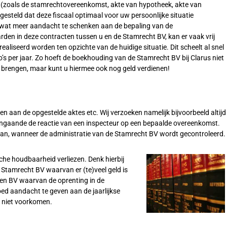
kken (zoals de stamrechtovereenkomst, akte van hypotheek, akte van
gesteld dat deze fiscaal optimaal voor uw persoonlijke situatie
 wat meer aandacht te schenken aan de bepaling van de
den in deze contracten tussen u en de Stamrecht BV, kan er vaak vrij
ealiseerd worden ten opzichte van de huidige situatie. Dit scheelt al snel
s per jaar. Zo hoeft de boekhouding van de Stamrecht BV bij Clarus niet
e brengen, maar kunt u hiermee ook nog geld verdienen!
ven aan de opgestelde aktes etc. Wij verzoeken namelijk bijvoorbeeld altijd
aangaande de reactie van een inspecteur op een bepaalde overeenkomst.
taan, wanneer de administratie van de Stamrecht BV wordt gecontroleerd.
che houdbaarheid verliezen. Denk hierbij
n Stamrecht BV waarvan er (te)veel geld is
een BV waarvan de oprenting in de
ed aandacht te geven aan de jaarlijkse
k niet voorkomen.