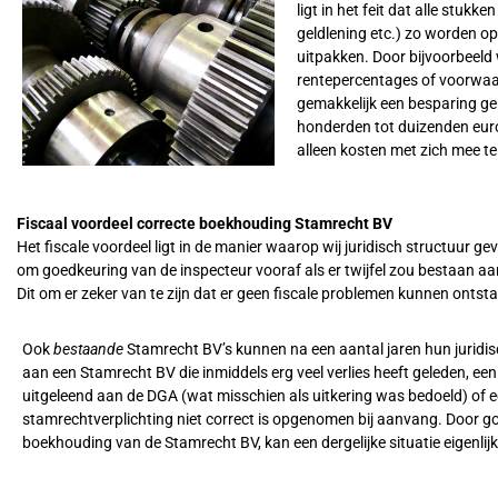
ligt in het feit dat alle stu
geldlening etc.) zo worden op
uitpakken. Door bijvoorbeeld
rentepercentages of voorwaar
gemakkelijk een besparing ger
honderden tot duizenden euro’
alleen kosten met zich mee t
Fiscaal voordeel correcte boekhouding Stamrecht BV
Het fiscale voordeel ligt in de manier waarop wij juridisch structuur ge
om goedkeuring van de inspecteur vooraf als er twijfel zou bestaan 
Dit om er zeker van te zijn dat er geen fiscale problemen kunnen onts
Ook
bestaande
Stamrecht BV’s kunnen na een aantal jaren hun juridis
aan een Stamrecht BV die inmiddels erg veel verlies heeft geleden, ee
uitgeleend aan de DGA (wat misschien als uitkering was bedoeld) of 
stamrechtverplichting niet correct is opgenomen bij aanvang. Door go
boekhouding van de Stamrecht BV, kan een dergelijke situatie eigenlij