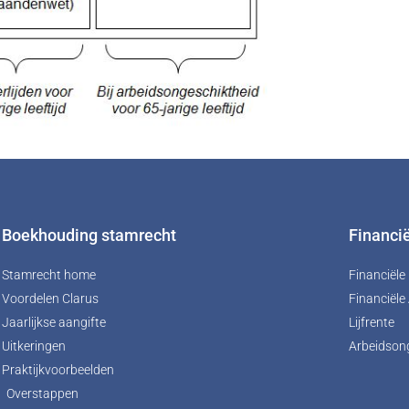
Boekhouding stamrecht
Financi
Stamrecht home
Financiël
Voordelen Clarus
Financiële
Jaarlijkse aangifte
Lijfrente
Uitkeringen
Arbeidson
Praktijkvoorbeelden
Overstappen